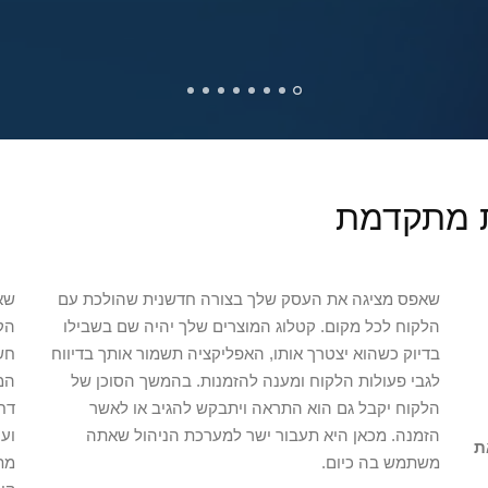
ת מתקדמת
שאפס מציגה את העסק שלך בצורה חדשנית שהולכת עם
שא
הלקוח לכל מקום. קטלוג המוצרים שלך יהיה שם בשבילו
הק
בדיוק כשהוא יצטרך אותו, האפליקציה תשמור אותך בדיווח
חשב
לגבי פעולות הלקוח ומענה להזמנות. בהמשך הסוכן של
המ
הלקוח יקבל גם הוא התראה ויתבקש להגיב או לאשר
דח
הזמנה. מכאן היא תעבור ישר למערכת הניהול שאתה
וע
ת
משתמש בה כיום.
מת