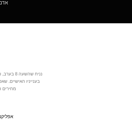
אדם בודק
נניח שהשע
בענייניו האישיים. שא
מחירים ו
אפליקצ