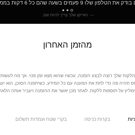
 את הטלפון שלו 9 פעמים בשעה שהם כל 6 דקות בממוצע
האייקון שלך צריך להיות שם..
מהזמן האחרון
ה 8 בערב, והלקוח שלך רוצה לבצע הזמנה, עכשיו שהוא מצא זמן פנוי. אך מה לעשו
פס תהיה פה כדי לתת את המענה עם כל המידע. כשיתפנה הסוכן, הוא יעב
ימליץ על תוספות ללקוח. לאחר מכן יאשר את ההזמנה ויעביר אותה הלאה 
יות
בקרות כניסה
בקרי שטח ועמדות תשלום